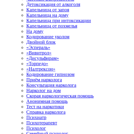
Детоксикация от алкоголя
Капельница от запоя
Капельница на дому
Капельница при интоксикации
Капельница от похмелья
На дому
Кодирование уколом
Двойной блок
«Эспераль»
«Вивитрол»
«Дисульфирам»
«Торпедо»
«Налтрексон»
Кодирование гипнозом
Приём нарколога
Консультация нарколога
Нарколог на дом
Скорая наркологическая помощь
Анонимная помощь
Тест на наркотики
Справка нарколога
Психиатр
Психотерапевт
Психолог
Семейный психолог