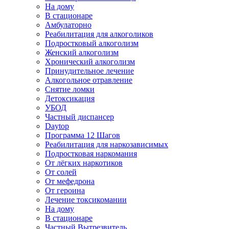
На дому
В стационаре
Амбулаторно
Реабилитация для алкоголиков
Подростковый алкоголизм
Женский алкоголизм
Хронический алкоголизм
Принудительное лечение
Алкогольное отравление
Снятие ломки
Детоксикация
УБОД
Частный диспансер
Daytop
Программа 12 Шагов
Реабилитация для наркозависимых
Подростковая наркомания
От лёгких наркотиков
От солей
От мефедрона
От героина
Лечение токсикомании
На дому
В стационаре
Частный Вытрезвитель