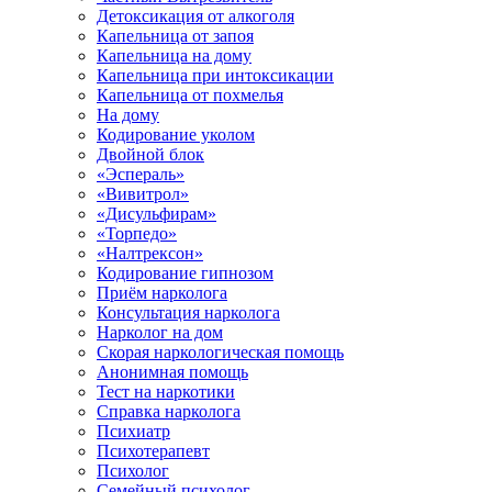
Детоксикация от алкоголя
Капельница от запоя
Капельница на дому
Капельница при интоксикации
Капельница от похмелья
На дому
Кодирование уколом
Двойной блок
«Эспераль»
«Вивитрол»
«Дисульфирам»
«Торпедо»
«Налтрексон»
Кодирование гипнозом
Приём нарколога
Консультация нарколога
Нарколог на дом
Скорая наркологическая помощь
Анонимная помощь
Тест на наркотики
Справка нарколога
Психиатр
Психотерапевт
Психолог
Семейный психолог