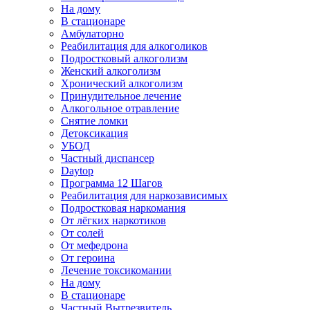
На дому
В стационаре
Амбулаторно
Реабилитация для алкоголиков
Подростковый алкоголизм
Женский алкоголизм
Хронический алкоголизм
Принудительное лечение
Алкогольное отравление
Снятие ломки
Детоксикация
УБОД
Частный диспансер
Daytop
Программа 12 Шагов
Реабилитация для наркозависимых
Подростковая наркомания
От лёгких наркотиков
От солей
От мефедрона
От героина
Лечение токсикомании
На дому
В стационаре
Частный Вытрезвитель